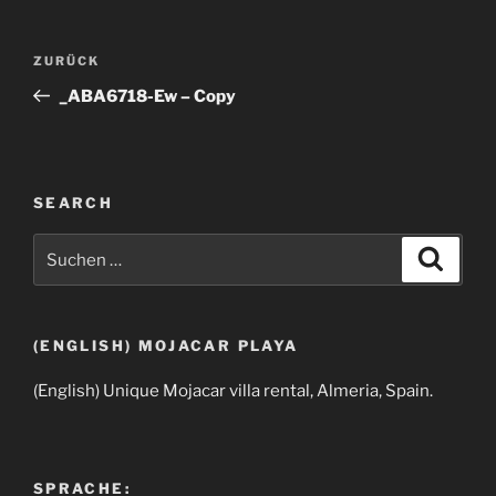
Beitragsnavigation
Vorheriger
ZURÜCK
Beitrag
_ABA6718-Ew – Copy
SEARCH
Suchen
Suche
nach:
(ENGLISH) MOJACAR PLAYA
(English) Unique Mojacar villa rental, Almeria, Spain.
SPRACHE: